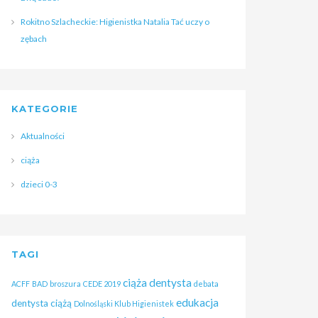
Rokitno Szlacheckie: Higienistka Natalia Tać uczy o
zębach
KATEGORIE
Aktualności
ciąża
dzieci 0-3
TAGI
ciąża dentysta
ACFF
BAD
broszura
CEDE 2019
debata
edukacja
dentysta ciążą
Dolnośląski Klub Higienistek