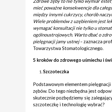
Zdrowe zęby to nie tylko wymiar estet
mieć poważne konsekwencje dla całego
między innymi cukrzycy, chorób nacz
Wiele problemów z uzębieniem jest le
wymagać konsultacji nie tylko u stomato
ogólnoustrojowych. Warto dbać o zdrow
pielęgnacji jamy ustnej
– zaznacza pro
Towarzystwa Stomatologicznego.
5 kroków do zdrowego uśmiechu i świa
Szczoteczka
Podstawowym elementem pielęgnacji i 
zębów. Do tego niezbędna jest odpowi
skutecznie pozbędziemy się zalegający
szczoteczkę i technologię wybrać?