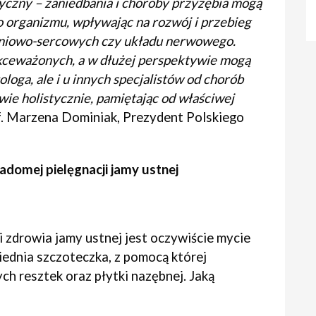
yczny – zaniedbania i choroby przyzębia mogą
 organizmu, wpływając na rozwój i przebieg
yniowo-sercowych czy układu nerwowego.
kceważonych, a w dłużej perspektywie mogą
loga, ale i u innych specjalistów od chorób
ie holistycznie, pamiętając od właściwej
f. Marzena Dominiak, Prezydent Polskiego
domej pielęgnacji jamy ustnej
zdrowia jamy ustnej jest oczywiście mycie
ednia szczoteczka, z pomocą której
ch resztek oraz płytki nazębnej. Jaką