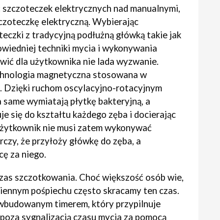
 szczoteczek elektrycznych nad manualnymi,
czoteczkę elektryczną. Wybierając
eczki z tradycyjną podłużną główką takie jak
wiedniej techniki mycia i wykonywania
ić dla użytkownika nie lada wyzwanie.
chnologia magnetyczna stosowana w
. Dzięki ruchom oscylacyjno-rotacyjnym
 same wymiatają płytkę bakteryjną, a
 się do kształtu każdego zęba i docierając
Użytkownik nie musi zatem wykonywać
zy, że przyłoży główkę do zęba, a
ę za niego.
as szczotkowania. Choć większość osób wie,
ziennym pośpiechu często skracamy ten czas.
wbudowanym timerem, który przypilnuje
 poza sygnalizacją czasu mycia za pomocą