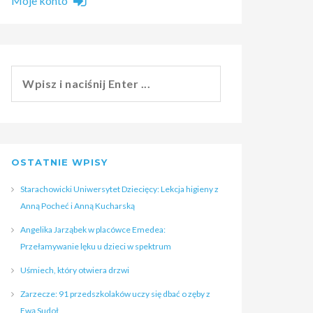
Moje konto
OSTATNIE WPISY
Starachowicki Uniwersytet Dziecięcy: Lekcja higieny z
Anną Pocheć i Anną Kucharską
Angelika Jarząbek w placówce Emedea:
Przełamywanie lęku u dzieci w spektrum
Uśmiech, który otwiera drzwi
Zarzecze: 91 przedszkolaków uczy się dbać o zęby z
Ewą Sudoł