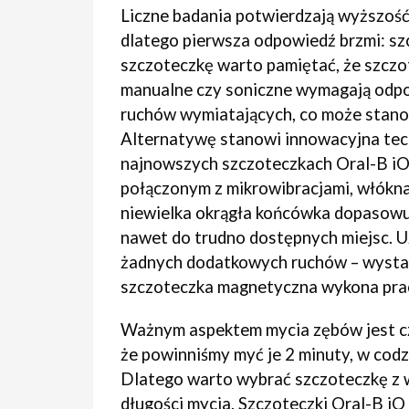
Liczne badania potwierdzają wyższość
dlatego pierwsza odpowiedź brzmi: sz
szczoteczkę warto pamiętać, że szczot
manualne czy soniczne wymagają odpo
ruchów wymiatających, co może stanow
Alternatywę stanowi innowacyjna te
najnowszych szczoteczkach Oral-B iO
połączonym z mikrowibracjami, włókna
niewielka okrągła końcówka dopasowuje
nawet do trudno dostępnych miejsc. 
żadnych dodatkowych ruchów – wystarc
szczoteczka magnetyczna wykona prac
Ważnym aspektem mycia zębów jest cz
że powinniśmy myć je 2 minuty, w cod
Dlatego warto wybrać szczoteczkę z 
długości mycia. Szczoteczki Oral-B iO