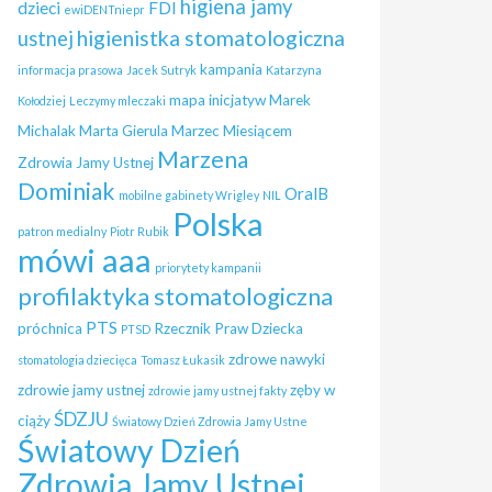
higiena jamy
dzieci
FDI
ewiDENTniepr
higienistka stomatologiczna
ustnej
kampania
informacja prasowa
Jacek Sutryk
Katarzyna
mapa inicjatyw
Marek
Kołodziej
Leczymy mleczaki
Michalak
Marta Gierula
Marzec Miesiącem
Marzena
Zdrowia Jamy Ustnej
Dominiak
OralB
mobilne gabinety Wrigley
NIL
Polska
patron medialny
Piotr Rubik
mówi aaa
priorytety kampanii
profilaktyka stomatologiczna
PTS
próchnica
Rzecznik Praw Dziecka
PTSD
zdrowe nawyki
stomatologia dziecięca
Tomasz Łukasik
zdrowie jamy ustnej
zęby w
zdrowie jamy ustnej fakty
ŚDZJU
ciąży
Światowy Dzień Zdrowia Jamy Ustne
Światowy Dzień
Zdrowia Jamy Ustnej