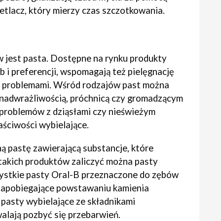
ietlacz, który mierzy czas szczotkowania.
jest pasta. Dostępne na rynku produkty
 i preferencji, wspomagają też pielęgnację
mi problemami. Wśród rodzajów past można
 nadwrażliwością, próchnicą czy gromadzącym
 problemów z dziąsłami czy nieświeżym
ściwości wybielające.
ą pastę zawierającą substancje, które
 takich produktów zaliczyć można pasty
zystkie pasty Oral-B przeznaczone do zębów
y zapobiegające powstawaniu kamienia
pasty wybielające ze składnikami
walają pozbyć się przebarwień.