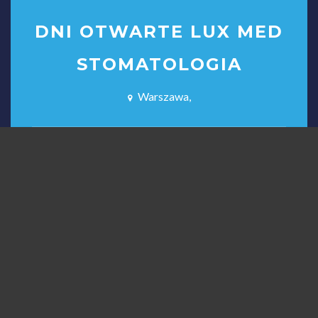
DNI OTWARTE LUX MED
STOMATOLOGIA
Warszawa,
Zakończone
Początek:
Koniec:
16/03/2026
31/03/2026
08:00
20:00
0
Polubienia
Brak Ocen